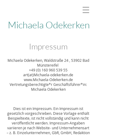
Michaela Odekerken
Malerei
Impressum
Michaela Odekerken, Waldstraße 24 , 53902 Bad
Münstereifel
+49 (0) 160 960 539 55
art(at)
Michaela-odekerken.de
www.Michaela-Odekerken.de
Vertretungsberechtigte*r Geschäftsführer*in:
Michaela Odekerken
Dies ist ein Impressum. Ein Impressum ist
gesetzlich vorgeschrieben. Diese Vorlage enthält
Beispieltexte, ist nicht vollständig und kann nicht
veröffentlicht werden. Impressum-Angaben
variieren je nach Website- und Unternehmensart
– z. B. Einzelunternehmen, GbR, GmbH, Redaktion